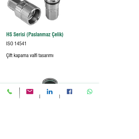
HS Serisi (Paslanmaz Çelik)
ISO 14541
Çift kapama valfi tasarımı
PS Serisi - Karbon Çelik
Çekiç uygulaması için
Maksimum darbe gücü