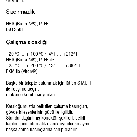
Sızdırmazlık
NBR (Buna-N®), PTFE
ISO 3601
Çalışma sıcaklığı
- 20 °C ... + 100 °C / -4° F ... +212° F
NBR (Buna-N®), PTFE ile
- 25 °C ... + 200 °C / -13° F ... +392° F
FKM ile (Viton®)
Başka bir talepte bulunmak için lütfen STAUFF
ile iletişime geçin.
malzeme kombinasyonları.
Kataloğumuzda belirtilen çalışma basınçları,
gövde bileşenlerinin gücü ile ilgilidir.
Standartlaştırılmış konektör şekilleri, belirli
kaplin tipine otomatik olarak uygulanamayan
başka anma basınçlarına sahip olabilir.