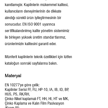
kanıtlamıştır. Kaplinlerin mükemmel kalitesi,
kullanıcıların deneyimlerinin de dikkate
alındığı sürekli ürün iyileştirmesinin bir
sonucudur. EN ISO 9001 uyarınca
sertifikalandırılmış kalite yönetim sistemimiz
ile birleşen yüksek üretim standartlarımız,
ürünlerimizin kalitesini garanti eder.
Münferit kaplinlerin teknik özellikleri için lütfen
kataloğun sonraki sayfalarına bakın.
Materyal
EN 10277'ye göre çelik:
Kaplinler Serisi FF, FU, HP-10, IA, IB, ID, BP,
HUS, PS, RK/RH,
Çinko-Nikel kaplamalı FT, HH, HI, HT ve MK,
Çinko Kaplama ve Kalın Film Pasivasyon
(Krom III)