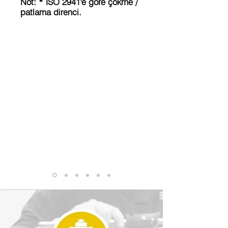
Not: * ISO 2941'e göre çökme /
patlama direnci.