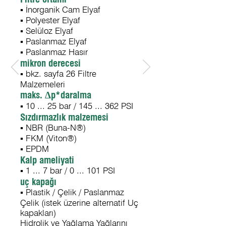
▪ İnorganik Cam Elyaf
▪ Polyester Elyaf
▪ Selüloz Elyaf
▪ Paslanmaz Elyaf
▪ Paslanmaz Hasır
mikron derecesi
▪ bkz. sayfa 26 Filtre
Malzemeleri
maks. Δp*daralma
▪ 10 ... 25 bar / 145 ... 362 PSI
Sızdırmazlık malzemesi
▪ NBR (Buna-N®)
▪ FKM (Viton®)
▪ EPDM
Kalp ameliyati
▪ 1 ... 7 bar / 0 ... 101 PSI
uç kapağı
▪ Plastik / Çelik / Paslanmaz
Çelik (istek üzerine alternatif Uç
kapakları)
Hidrolik ve Yağlama Yağlarını