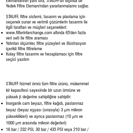
Elemanlarının yanı sıra, STAUFF'un dışında bir
Yedek Filtre Elemanı'ndan yararlanmalarını sağlar.
STAUFF, filtre sistemi, tasarım ve planlama için
seçenek sunar ve verimli çözümlerin tasarımı ile
ilgili tarafları ve müşteri seçenekleri:
www.filterinterchange.com
altında 65'den fazla
veri seti ile filtre araması
Yatırılan ölçümler, filtre yüzeyleri ve illüstrasyon
içerikli filtre filtreleme
Kolay filtre tasarımı ve hesaplaması için filtre
seçici yazılım
STAUFF hizmet ömrü tüm filtre ürünü, mükemmel
kir kapasitesi sayesinde bir uzun ömrüne ve
yüksek β değerine sahipliğine sahiptir:
İnorganik cam beyazı, filtre kağıdı, paslanmaz
beyaz (beyaz eşyası (sırasıyla) 3 μm mikron
yükseklikleri) ve ayrıca paslanmaz (10 μm ve
1000 μm arasında mikron değerleri)
16 bar / 232 PSI, 30 bar / 435 PSI veya 210 bar /