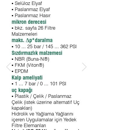
▪ Selüloz Elyaf
▪ Paslanmaz Elyaf
▪ Paslanmaz Hasır
mikron derecesi
▪ bkz. sayfa 26 Filtre
Malzemeleri
maks. Δp*daralma
▪ 10 ... 25 bar / 145 ... 362 PSI
Sızdırmazlık malzemesi
▪ NBR (Buna-N®)
▪ FKM (Viton®)
▪ EPDM
Kalp ameliyati
▪ 1 ... 7 bar / 0 ... 101 PSI
uç kapağı
▪ Plastik / Çelik / Paslanmaz
Çelik (istek üzerine alternatif Uç
kapakları)
Hidrolik ve Yağlama Yağlarını
içeren Uygulamalar için Yedek
Filtre Elemanları