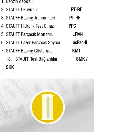
Benzin deposu
STAUFF Okuyucu
PT-RF
STAUFF Basınç Transmitteri
PT-RF
STAUFF Hidrolik Test Cihazı
PPC
STAUFF Parçacık Monitörü
LPM-II
STAUFF Lazer Parçacık Sayacı
LasPac-II
STAUFF Basınç Göstergesi
KMT
18. STAUFF Test Bağlantıları
SMK /
SKK