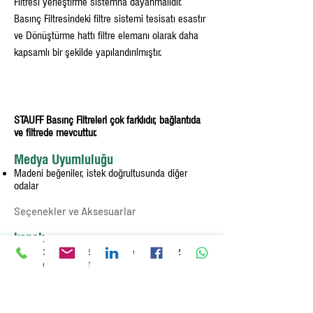
Filtresi yerleştirme sistemna dayanmalıdır.
Basınç Filtresindeki filtre sistemi tesisatı esastır
ve Dönüştürme hattı filtre elemanı olarak daha
kapsamlı bir şekilde yapılandırılmıştır.
STAUFF Basınç Filtreleri çok farklıdır, bağlantıda
ve filtrede mevcuttur.
Medya Uyumluluğu
Madeni beğeniler, istek doğrultusunda diğer
odalar
Seçenekler ve Aksesuarlar
kapak
Ayrıca baypas, ters dönüş, geri dönüşsüz veya
çok işlevli valf ile mevcuttur
Tıkanma Göstergesi
İstek doğrultusunda görsel, veya görsel-elektrikli