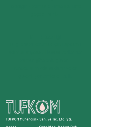
istediğiniz zaman bizimle iletişime
geçebilirsiniz.
Bilgi Güvenliği
Bilgilerinizi korumak için kapsamlı
adımlar atıyoruz. Hassas veriler her
zaman şifrelenir, güvenli
sunucularımızda saklanır ve en
güvenli yöntemlerle iletilir.
TUFKOM Mühendislik San. ve Tic. Ltd. Şti.