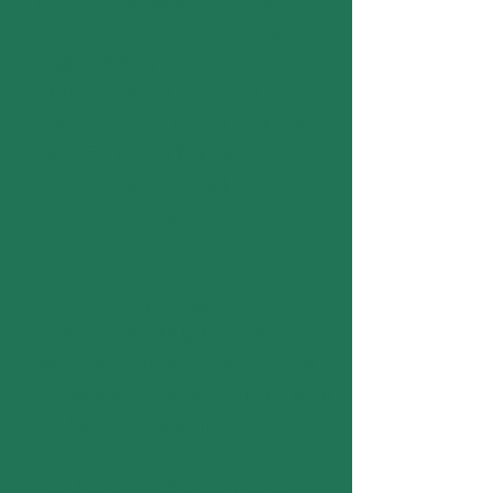
tarafından gönüllü olarak sağlanan
verileri topluyoruz ve bu bilgileri
bilgilendirilmiş onay olmadan asla
üçüncü taraflara satmıyoruz. Aksi
belirtilmedikçe, bu gizlilik politikasına
STAUFF TÜRKİYE
güncellemeleri
veya değişiklikleri bildirmek için
sizinle iletişim kurabilir.
Veri Kontrolü
Hakkınızda tuttuğumuz bilgiler
hakkında bilgi almak, düzeltilmesi
veya güncellenmesi gereken herhangi
bir bilginizde değişiklik yapmak veya
verilerinizi kullanımımızla ilgili
endişelerinizi dile getirmek için