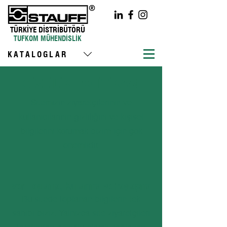
TÜRKİYE DİSTRİBÜTÖRÜ
TUFKOM MÜHENDİSLİK
KATALOGLAR
GİZLİLİK POLİTİKASI
Sitemizin ziyaretçilerinin ve
kullanıcılarının gizliliğini ve kişisel
bilgilerini korumak bizim için çok
önemlidir.
Veri Toplama, Kullanma ve Paylaşma
Bu sitede toplanan bilgilerin tek
sahibi biziz. Yalnızca site ziyaretçileri