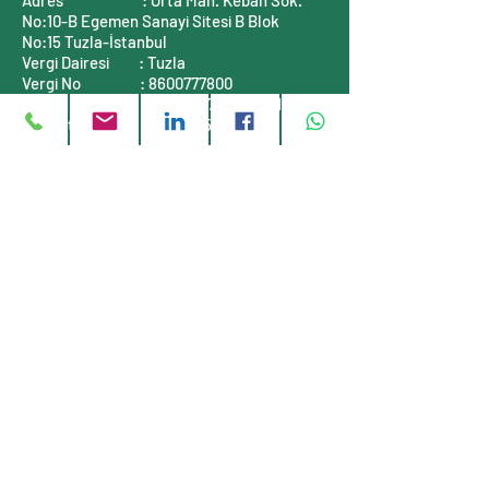
Adres : Orta Mah. Keban Sok.
No:10-B
Egemen Sanayi Sitesi B Blok
No:15
Tuzla-İstanbul
Vergi Dairesi
: Tuzla
Vergi No
:
8600777800
Mersis No
:
0860077780000001
Ticaret Sicil No :
311464-5
İLETİŞİM BİLGİLERİ
Telefon
: +90 (216)
999 55 90
E-posta
:
info@stauff-turkiye.com
E-posta
:
info@tufkom.com.tr
Web
:
www.stauff-turkiye.com
Web
:
www.tufkom.com.tr
Müşteri servisi
Hakkımızda
Gizlilik Politikası