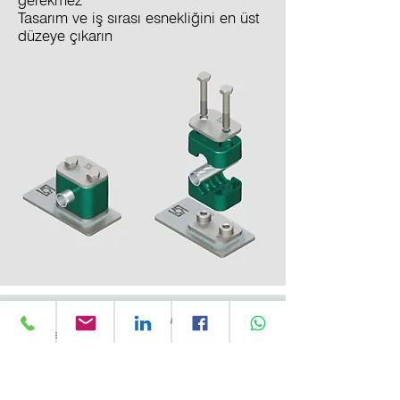
gerekmez
Tasarım ve iş sırası esnekliğini en üst
düzeye çıkarın
Gürültü ve Titreşim Azaltıcı STAUFF NRC
Kelepçeleri
Genel gürültü emisyonu seviyesinin
azaltılması
İş sağlığı ve güvenliğinin