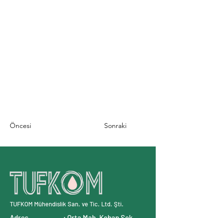
Öncesi
Sonraki
TUFKOM Mühendislik San. ve Tic. Ltd. Şti.
Adres : Orta Mah. Keban Sok.