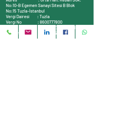
No:10-B
Egemen Sanayi Sitesi B Blok
No:15
Tuzla-İstanbul
Vergi Dairesi
: Tuzla
Vergi No
:
8600777800
Mersis No
:
0860077780000001
Ticaret Sicil No :
311464-5
İLETİŞİM BİLGİLERİ
Telefon
: +90 (216)
999 55 90
E-posta
:
info@stauff-turkiye.com
E-posta
:
info@tufkom.com.tr
Web
:
www.stauff-turkiye.com
Web
:
www.tufkom.com.tr
Müşteri servisi
Hakkımızda
Gizlilik Politikası