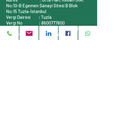
No:10-B
Egemen Sanayi Sitesi B Blok
No:15
Tuzla-İstanbul
Vergi Dairesi
: Tuzla
Vergi No
:
8600777800
Mersis No
:
0860077780000001
Ticaret Sicil No :
311464-5
İLETİŞİM BİLGİLERİ
Telefon
: +90 (216)
999 55 90
E-posta
:
info@stauff-turkiye.com
E-posta
:
info@tufkom.com.tr
Web
:
www.stauff-turkiye.com
Web
:
www.tufkom.com.tr
Müşteri servisi
Hakkımızda
Gizlilik Politikası