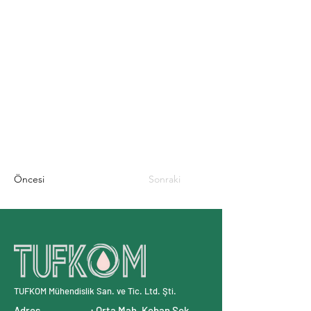
Öncesi
Sonraki
TUFKOM Mühendislik San. ve Tic. Ltd. Şti.
Adres : Orta Mah. Keban Sok.