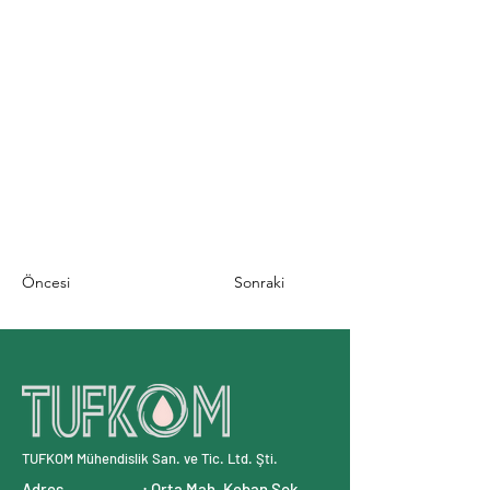
Öncesi
Sonraki
TUFKOM Mühendislik San. ve Tic. Ltd. Şti.
Adres : Orta Mah. Keban Sok.