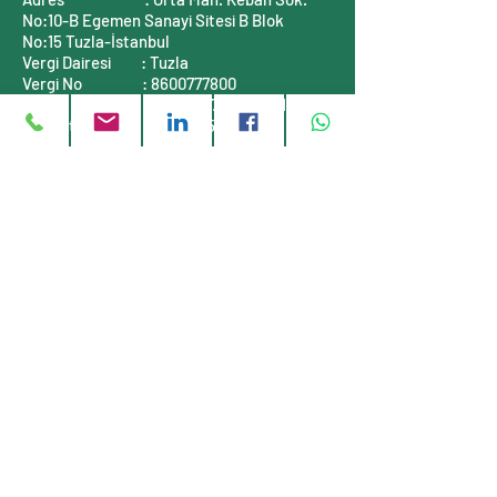
No:10-B
Egemen Sanayi Sitesi B Blok
No:15
Tuzla-İstanbul
Vergi Dairesi
: Tuzla
Vergi No
:
8600777800
Mersis No
:
0860077780000001
Ticaret Sicil No :
311464-5
İLETİŞİM BİLGİLERİ
Telefon
: +90 (216)
999 55 90
E-posta
:
info@stauff-turkiye.com
E-posta
:
info@tufkom.com.tr
Web
:
www.stauff-turkiye.com
Web
:
www.tufkom.com.tr
Müşteri servisi
Hakkımızda
Gizlilik Politikası