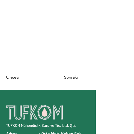
Öncesi
Sonraki
TUFKOM Mühendislik San. ve Tic. Ltd. Şti.
Adres : Orta Mah. Keban Sok.