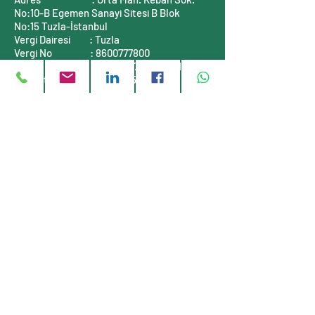
No:10-B
Egemen Sanayi Sitesi B Blok
No:15
Tuzla-İstanbul
Vergi Dairesi
: Tuzla
Vergi No
:
8600777800
Mersis No
:
0860077780000001
Ticaret Sicil No :
311464-5
İLETİŞİM BİLGİLERİ
Telefon
: +90 (216)
999 55 90
E-posta
:
info@stauff-turkiye.com
E-posta
:
info@tufkom.com.tr
Web
:
www.stauff-turkiye.com
Web
:
www.tufkom.com.tr
Müşteri servisi
Hakkımızda
Gizlilik Politikası