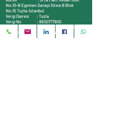
No:10-B
Egemen Sanayi Sitesi B Blok
No:15
Tuzla-İstanbul
Vergi Dairesi
: Tuzla
Vergi No
:
8600777800
Mersis No
:
0860077780000001
Ticaret Sicil No :
311464-5
İLETİŞİM BİLGİLERİ
Telefon
: +90 (216)
999 55 90
E-posta
:
info@stauff-turkiye.com
E-posta
:
info@tufkom.com.tr
Web
:
www.stauff-turkiye.com
Web
:
www.tufkom.com.tr
Müşteri servisi
Hakkımızda
Gizlilik Politikası