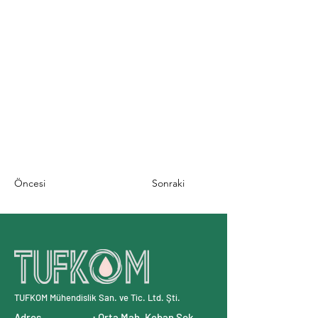
Öncesi
Sonraki
TUFKOM Mühendislik San. ve Tic. Ltd. Şti.
Adres : Orta Mah. Keban Sok.