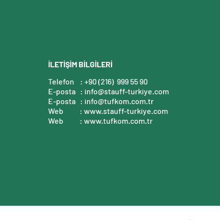
İLETİŞİM BİLGİLERİ
Telefon
: +90 (216) 999 55 90
E-posta
:
info@stauff-turkiye.com
E-posta
:
info@tufkom.com.tr
Web
:
www.stauff-turkiye.com
Web
:
www.tufkom.com.tr