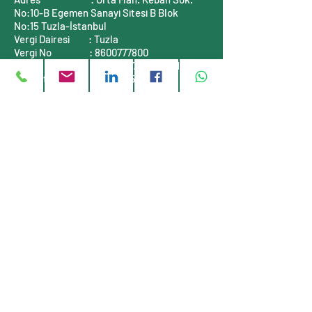
No:10-B
Egemen Sanayi Sitesi B Blok
No:15
Tuzla-İstanbul
Vergi Dairesi
: Tuzla
Vergi No
:
8600777800
Mersis No
:
0860077780000001
Ticaret Sicil No :
311464-5
İLETİŞİM BİLGİLERİ
Telefon
: +90 (216)
999 55 90
E-posta
:
info@stauff-turkiye.com
E-posta
:
info@tufkom.com.tr
Web
:
www.stauff-turkiye.com
Web
:
www.tufkom.com.tr
Müşteri servisi
Hakkımızda
Gizlilik Politikası