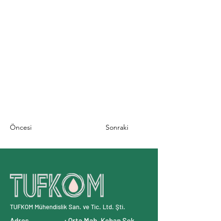
Öncesi
Sonraki
TUFKOM Mühendislik San. ve Tic. Ltd. Şti.
Adres : Orta Mah. Keban Sok.