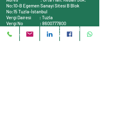
No:10-B
Egemen Sanayi Sitesi B Blok
No:15
Tuzla-İstanbul
Vergi Dairesi
: Tuzla
Vergi No
:
8600777800
Mersis No
:
0860077780000001
Ticaret Sicil No :
311464-5
İLETİŞİM BİLGİLERİ
Telefon
: +90 (216)
999 55 90
E-posta
:
info@stauff-turkiye.com
E-posta
:
info@tufkom.com.tr
Web
:
www.stauff-turkiye.com
Web
:
www.tufkom.com.tr
Müşteri servisi
Hakkımızda
Gizlilik Politikası