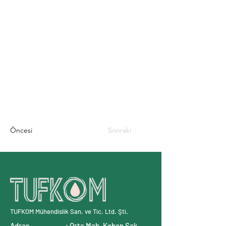
Öncesi
Sonraki
TUFKOM Mühendislik San. ve Tic. Ltd. Şti.
Adres : Orta Mah. Keban Sok.