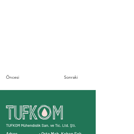
Öncesi
Sonraki
TUFKOM Mühendislik San. ve Tic. Ltd. Şti.
Adres : Orta Mah. Keban Sok.