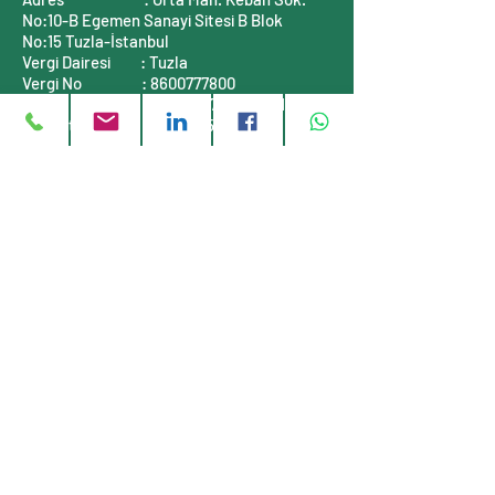
No:10-B
Egemen Sanayi Sitesi B Blok
No:15
Tuzla-İstanbul
Vergi Dairesi
: Tuzla
Vergi No
:
8600777800
Mersis No
:
0860077780000001
Ticaret Sicil No :
311464-5
İLETİŞİM BİLGİLERİ
Telefon
: +90 (216)
999 55 90
E-posta
:
info@stauff-turkiye.com
E-posta
:
info@tufkom.com.tr
Web
:
www.stauff-turkiye.com
Web
:
www.tufkom.com.tr
Müşteri servisi
Hakkımızda
Gizlilik Politikası