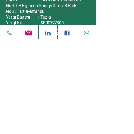
No:10-B
Egemen Sanayi Sitesi B Blok
No:15
Tuzla-İstanbul
Vergi Dairesi
: Tuzla
Vergi No
:
8600777800
Mersis No
:
0860077780000001
Ticaret Sicil No :
311464-5
İLETİŞİM BİLGİLERİ
Telefon
: +90 (216)
999 55 90
E-posta
:
info@stauff-turkiye.com
E-posta
:
info@tufkom.com.tr
Web
:
www.stauff-turkiye.com
Web
:
www.tufkom.com.tr
Müşteri servisi
Hakkımızda
Gizlilik Politikası