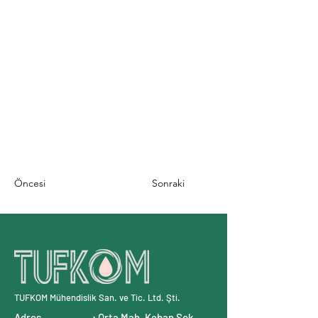
Öncesi
Sonraki
TUFKOM Mühendislik San. ve Tic. Ltd. Şti.
Adres : Orta Mah. Keban Sok.