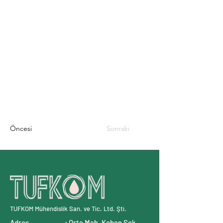
Öncesi
Sonraki
TUFKOM Mühendislik San. ve Tic. Ltd. Şti.
Adres : Orta Mah. Keban Sok.