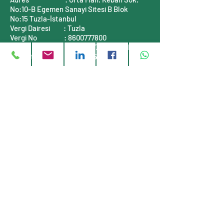
No:10-B
Egemen Sanayi Sitesi B Blok
No:15
Tuzla-İstanbul
Vergi Dairesi
: Tuzla
Vergi No
:
8600777800
Mersis No
:
0860077780000001
Ticaret Sicil No :
311464-5
İLETİŞİM BİLGİLERİ
Telefon
: +90 (216)
999 55 90
E-posta
:
info@stauff-turkiye.com
E-posta
:
info@tufkom.com.tr
Web
:
www.stauff-turkiye.com
Web
:
www.tufkom.com.tr
Müşteri servisi
Hakkımızda
Gizlilik Politikası