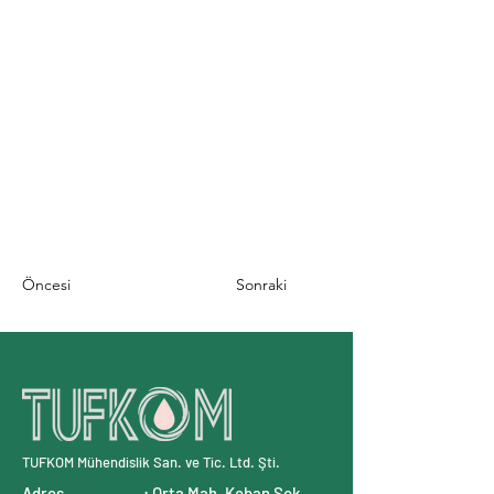
Öncesi
Sonraki
TUFKOM Mühendislik San. ve Tic. Ltd. Şti.
Adres : Orta Mah. Keban Sok.