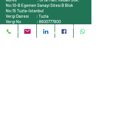
No:10-B
Egemen Sanayi Sitesi B Blok
No:15
Tuzla-İstanbul
Vergi Dairesi
: Tuzla
Vergi No
:
8600777800
Mersis No
:
0860077780000001
Ticaret Sicil No :
311464-5
İLETİŞİM BİLGİLERİ
Telefon
: +90 (216)
999 55 90
E-posta
:
info@stauff-turkiye.com
E-posta
:
info@tufkom.com.tr
Web
:
www.stauff-turkiye.com
Web
:
www.tufkom.com.tr
Müşteri servisi
Hakkımızda
Gizlilik Politikası